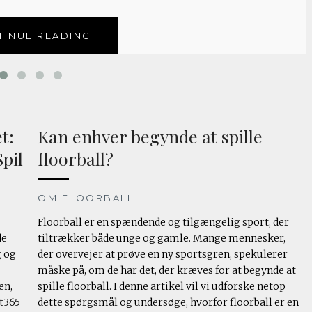
TINUE READING
t:
Kan enhver begynde at spille
pil
floorball?
OM FLOORBALL
Floorball er en spændende og tilgængelig sport, der
de
tiltrækker både unge og gamle. Mange mennesker,
g og
der overvejer at prøve en ny sportsgren, spekulerer
måske på, om de har det, der kræves for at begynde at
en,
spille floorball. I denne artikel vil vi udforske netop
et365
dette spørgsmål og undersøge, hvorfor floorball er en