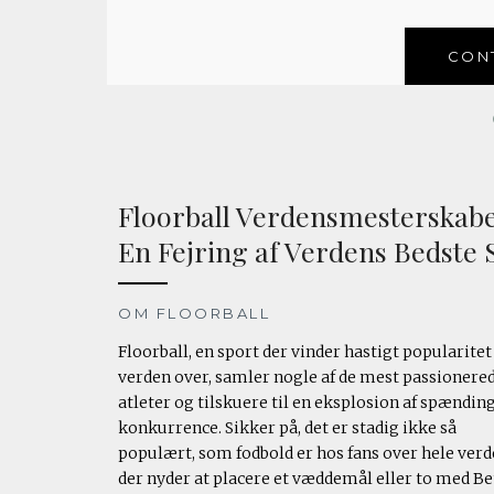
CON
Floorball Verdensmesterskabe
En Fejring af Verdens Bedste S
OM FLOORBALL
Floorball, en sport der vinder hastigt popularitet
verden over, samler nogle af de mest passionere
atleter og tilskuere til en eksplosion af spændin
konkurrence. Sikker på, det er stadig ikke så
populært, som fodbold er hos fans over hele verd
der nyder at placere et væddemål eller to med B