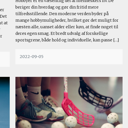
Hobbyer er en væsentlig del af menneskers liv. De
beriger din hverdag og gør din fritid mere
der
tilfredsstillende. Den moderne verden byder på
 Det
mange hobbymuligheder, hvilket gør det muligt for
t at
næsten alle, uanset alder eller køn, at finde noget til
r
deres egen smag. Et bredt udvalg af forskellige
er
sportsgrene, både hold og individuelle, kan passe […]
2022-09-05