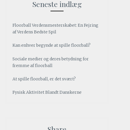
Seneste indlæg
Floorball Verdensmesterskabet: En Fejring
Top gambling sider 
af Verdens Bedste Spil
personer, der værd
Kan enhver begynde at spille floorball?
Sociale medier og deres betydning for
NYHEDER
fremme af floorball
Hvis du værdsætter kunst og går op i det visue
de gambling hjemmesider, der tilbyder et me
At spille floorball, er det svært?
måske foretrække sider, som for eksempel 
Fysisk Aktivitet Blandt Danskerne
flottere palette af farver end mange af de
markedet. NordicBet tilbyder e
2018-04-26
Share